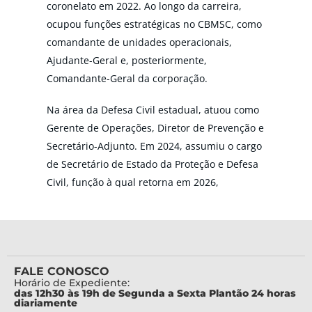
coronelato em 2022. Ao longo da carreira,
ocupou funções estratégicas no CBMSC, como
comandante de unidades operacionais,
Ajudante-Geral e, posteriormente,
Comandante-Geral da corporação.
Na área da Defesa Civil estadual, atuou como
Gerente de Operações, Diretor de Prevenção e
Secretário-Adjunto. Em 2024, assumiu o cargo
de Secretário de Estado da Proteção e Defesa
Civil, função à qual retorna em 2026,
reforçando sua experiência e liderança na
condução de políticas públicas voltadas à
prevenção, mitigação e resposta a desastres.
Também exerceu funções relevantes na
FALE CONOSCO
Secretaria de Estado da Segurança Pública e
Horário de Expediente:
no Tribunal de Justiça de Santa Catarina.
das 12h30 às 19h de Segunda a Sexta Plantão 24 horas
diariamente