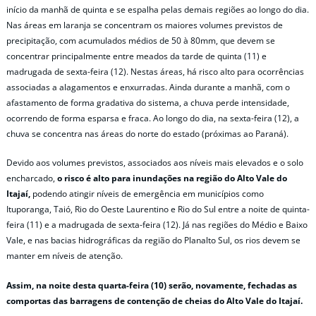
início da manhã de quinta e se espalha pelas demais regiões ao longo do dia.
Nas áreas em laranja se concentram os maiores volumes previstos de
precipitação, com acumulados médios de 50 à 80mm, que devem se
concentrar principalmente entre meados da tarde de quinta (11) e
madrugada de sexta-feira (12). Nestas áreas, há risco alto para ocorrências
associadas a alagamentos e enxurradas. Ainda durante a manhã, com o
afastamento de forma gradativa do sistema, a chuva perde intensidade,
ocorrendo de forma esparsa e fraca. Ao longo do dia, na sexta-feira (12), a
chuva se concentra nas áreas do norte do estado (próximas ao Paraná).
Devido aos volumes previstos, associados aos níveis mais elevados e o solo
encharcado,
o risco é alto para inundações na região do Alto Vale do
Itajaí,
podendo atingir níveis de emergência em municípios como
Ituporanga, Taió, Rio do Oeste Laurentino e Rio do Sul entre a noite de quinta-
feira (11) e a madrugada de sexta-feira (12). Já nas regiões do Médio e Baixo
Vale, e nas bacias hidrográficas da região do Planalto Sul, os rios devem se
manter em níveis de atenção.
Assim, na noite desta quarta-feira (10) serão, novamente, fechadas as
comportas das barragens de contenção de cheias do Alto Vale do Itajaí.