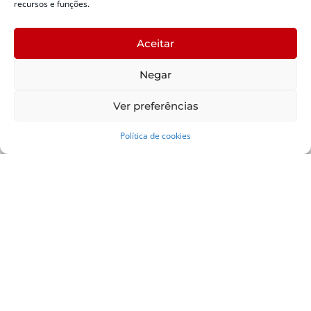
recursos e funções.
FALE CONOSCO
Horário de Expediente:
das 12h30 às 19h de Segunda a Sexta Plantão 24 horas
Aceitar
diariamente
Telefone:
Negar
+55 (48) 3664-7000
Emergência:
Ver preferências
199
Alertas Defesa Civil:
Política de cookies
SMS 40199
ENDEREÇO
Defesa Civil do Estado de Santa Catarina
Av. Ivo Silveira, nº 2320
Bairro:
Capoeiras, Florianópolis, SC
CEP:
88085-001
Política de Privacidade