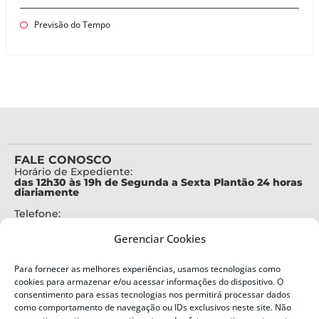
Previsão do Tempo
FALE CONOSCO
Horário de Expediente:
das 12h30 às 19h de Segunda a Sexta Plantão 24 horas
diariamente
Telefone:
+55 (48) 3664-7000
Gerenciar Cookies
Emergência:
199
Para fornecer as melhores experiências, usamos tecnologias como
Alertas Defesa Civil:
cookies para armazenar e/ou acessar informações do dispositivo. O
SMS 40199
consentimento para essas tecnologias nos permitirá processar dados
como comportamento de navegação ou IDs exclusivos neste site. Não