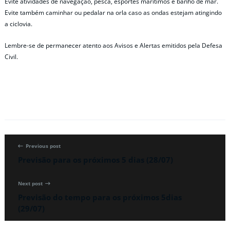
Evite atividades de navegação, pesca, esportes marítimos e banho de mar.
Evite também caminhar ou pedalar na orla caso as ondas estejam atingindo
a ciclovia.
Lembre-se de permanecer atento aos Avisos e Alertas emitidos pela Defesa
Civil.
Previous post
Previsão para os próximos 5 dias (28/07)
Next post
Previsão do tempo para os próximos 5dias
(29/07)