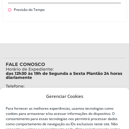
Previsão do Tempo
FALE CONOSCO
Horário de Expediente:
das 12h30 às 19h de Segunda a Sexta Plantão 24 horas
diariamente
Telefone:
+55 (48) 3664-7000
Gerenciar Cookies
Emergência:
199
Para fornecer as melhores experiências, usamos tecnologias como
Alertas Defesa Civil:
cookies para armazenar e/ou acessar informações do dispositivo. O
SMS 40199
consentimento para essas tecnologias nos permitirá processar dados
como comportamento de navegação ou IDs exclusivos neste site. Não