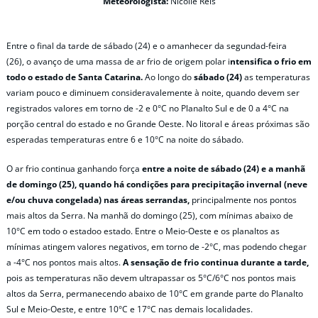
Meteorologista:
Nicolle Reis
Entre o final da tarde de sábado (24) e o amanhecer da segundad-feira
(26), o avanço de uma massa de ar frio de origem polar i
ntensifica o frio em
todo o estado de Santa Catarina.
Ao longo do
sábado (24)
as temperaturas
variam pouco e diminuem consideravalemente à noite, quando devem ser
registrados valores em torno de -2 e 0°C no Planalto Sul e de 0 a 4°C na
porção central do estado e no Grande Oeste. No litoral e áreas próximas são
esperadas temperaturas entre 6 e 10°C na noite do sábado.
O ar frio continua ganhando força
entre a noite de sábado (24) e a manhã
de domingo (25), quando há condições para precipitação invernal (neve
e/ou chuva congelada) nas áreas serrandas,
principalmente nos pontos
mais altos da Serra. Na manhã do domingo (25), com mínimas abaixo de
10°C em todo o estadoo estado. Entre o Meio-Oeste e os planaltos as
mínimas atingem valores negativos, em torno de -2°C, mas podendo chegar
a -4°C nos pontos mais altos.
A sensação de frio continua durante a tarde,
pois as temperaturas não devem ultrapassar os 5°C/6°C nos pontos mais
altos da Serra, permanecendo abaixo de 10°C em grande parte do Planalto
Sul e Meio-Oeste, e entre 10°C e 17°C nas demais localidades.