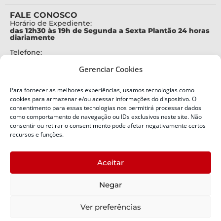
FALE CONOSCO
Horário de Expediente:
das 12h30 às 19h de Segunda a Sexta Plantão 24 horas
diariamente
Telefone:
+55 (48) 3664-7000
Gerenciar Cookies
Emergência:
199
Para fornecer as melhores experiências, usamos tecnologias como
Alertas Defesa Civil:
cookies para armazenar e/ou acessar informações do dispositivo. O
SMS 40199
consentimento para essas tecnologias nos permitirá processar dados
como comportamento de navegação ou IDs exclusivos neste site. Não
ENDEREÇO
consentir ou retirar o consentimento pode afetar negativamente certos
Defesa Civil do Estado de Santa Catarina
recursos e funções.
Av. Ivo Silveira, nº 2320
Bairro:
Aceitar
Capoeiras, Florianópolis, SC
CEP:
Negar
88085-001
Política de Privacidade
Ver preferências