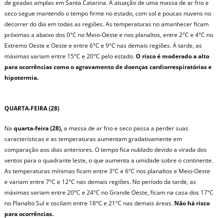
de geadas amplas em Santa Catarina. A atuação de uma massa de ar frio e
seco segue mantendo o tempo firme no estado, com sol e poucas nuvens no
decorrer do dia em todas as regiões. As temperaturas no amanhecer ficam
próximas a abaixo dos 0°C no Meio-Oeste e nos planaltos, entre 2°C e 4°C no
Extremo Oeste e Oeste e entre 6°C e 9°C nas demais regiões. À tarde, as
máximas variam entre 15°C e 20°C pelo estado.
O risco é moderado a alto
para ocorrências como o agravamento de doenças cardiorrespiratórias
e
hipotermia.
QUARTA-FEIRA (28)
Na
quarta-feira (28),
a massa de ar frio e seco passa a perder suas
características e as temperaturas aumentam gradativamente em
comparação aos dias anteriores. O tempo fica nublado devido a virada dos
ventos para o quadrante leste, o que aumenta a umidade sobre o continente.
As temperaturas mínimas ficam entre 3°C e 6°C nos planaltos e Meio-Oeste
e variam entre 7°C e 12°C nas demais regiões. No período da tarde, as
máximas variam entre 20°C e 24°C no Grande Oeste, ficam na casa dos 17°C
no Planalto Sul e oscilam entre 18°C e 21°C nas demais áreas.
Não há risco
para ocorrências.