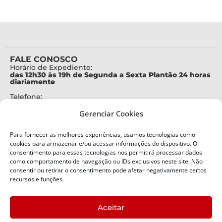
FALE CONOSCO
Horário de Expediente:
das 12h30 às 19h de Segunda a Sexta Plantão 24 horas
diariamente
Telefone:
+55 (48) 3664-7000
Gerenciar Cookies
Emergência:
199
Para fornecer as melhores experiências, usamos tecnologias como
Alertas Defesa Civil:
cookies para armazenar e/ou acessar informações do dispositivo. O
SMS 40199
consentimento para essas tecnologias nos permitirá processar dados
como comportamento de navegação ou IDs exclusivos neste site. Não
ENDEREÇO
consentir ou retirar o consentimento pode afetar negativamente certos
Defesa Civil do Estado de Santa Catarina
recursos e funções.
Av. Ivo Silveira, nº 2320
Bairro:
Aceitar
Capoeiras, Florianópolis, SC