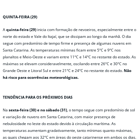
QUINTA-FEIRA (29)
A
quinta-feira (29)
inicia com formação de nevoeiros, especialmente entre o
norte do estado e Vale do Itajaí, que se dissipam ao longo da manhã. O dia
segue com predomínio de tempo firme e presença de algumas nuvens em
Santa Catarina. As temperaturas mínimas ficam entre 5°C e 9°C nos
planaltos e Meio-Oeste e variam entre 11°C e 14°C no restante do estado. As
máximas se elevam consideravelmente, oscilando entre 26°C e 30°C no
Grande Oeste e Litoral Sul e entre 21°C e 24°C no restante do estado.
Não
há risco para ocorrências meteorológicas.
TENDÊNCIA PARA OS PRÓXIMOS DIAS
Na
sexta-feira (30) e no sábado (31)
, o tempo segue com predomínio de sol
e variação de nuvens em Santa Catarina, com maior presença de
nebulosidade no leste do estado devido à circulação marítima. As
temperaturas aumentam gradativamente, tanto mínimas quanto máximas,
as quais chegam aos 32°C em áreas do oeste catarinense em ambos os dias.