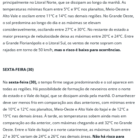
principalmente no Litoral Norte, que se dissipam ao longo da manhã. As
temperaturas mínimas ficam entre 5°C e 9°C nos planaltos, Meio-Oeste e
Alto Vale e oscilam entre 11°C e 14°C nas demais regiões. No Grande Oeste,
o sol predomina ao longo do dia e as máximas se elevam
consideravelmente, oscilando entre 27°C e 30°C. No restante do estado a
maior presença de nebulosidade deixa as máximas entre 20°C e 24°C. Entre
a Grande Florianópolis e o Litoral Sul, os ventos de norte sopram com
rajadas em torno de 50 km/h,
mas o risco é baixo para ocorrências.
SEXTA-FEIRA (30)
Na
sexta-feira (30),
o tempo firme segue predominando e o sol aparece em
todas as regiões. Há possibilidade de formação de nevoeiros entre o norte
do estado e o Vale do Itajaí, que se dissipam ainda pela manhã. O amanhecer
deve ser menos frio em comparação aos dias anteriores, com mínimas entre
de 10°C e 12°C nos planaltos, Meio-Oeste e Alto Vale do Itajaí e de 12°C a
15°C nas demais áreas. À tarde, as temperaturas sobem ainda mais em
comparação ao dia anterior, com máximas chegando a até 32°C no Grande
Oeste. Entre o Vale do Itajaí e o norte catarinense, as máximas ficam entre
27 e 30°C variam de 24°C a 26°C nas demais áreas.
Não há risco para