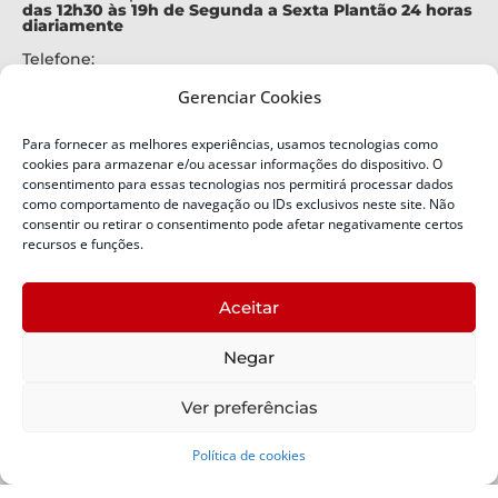
das 12h30 às 19h de Segunda a Sexta Plantão 24 horas
diariamente
Telefone:
+55 (48) 3664-7000
Gerenciar Cookies
Emergência:
199
Para fornecer as melhores experiências, usamos tecnologias como
Alertas Defesa Civil:
cookies para armazenar e/ou acessar informações do dispositivo. O
SMS 40199
consentimento para essas tecnologias nos permitirá processar dados
como comportamento de navegação ou IDs exclusivos neste site. Não
consentir ou retirar o consentimento pode afetar negativamente certos
ENDEREÇO
Defesa Civil do Estado de Santa Catarina
recursos e funções.
Av. Ivo Silveira, nº 2320
Bairro:
Aceitar
Capoeiras, Florianópolis, SC
CEP:
Negar
88085-001
Política de Privacidade
Ver preferências
Política de cookies
Copyright © 2024 Todos os Direitos Reservados SDC -