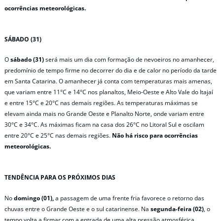
ocorrências meteorológicas.
SÁBADO (31)
O
sábado (31)
será mais um dia com formação de nevoeiros no amanhecer,
predomínio de tempo firme no decorrer do dia e de calor no período da tarde
em Santa Catarina. O amanhecer já conta com temperaturas mais amenas,
que variam entre 11°C e 14°C nos planaltos, Meio-Oeste e Alto Vale do Itajaí
e entre 15°C e 20°C nas demais regiões. As temperaturas máximas se
elevam ainda mais no Grande Oeste e Planalto Norte, onde variam entre
30°C e 34°C. As máximas ficam na casa dos 26°C no Litoral Sul e oscilam
entre 20°C e 25°C nas demais regiões.
Não há risco para ocorrências
meteorológicas.
TENDÊNCIA PARA OS PRÓXIMOS DIAS
No
domingo (01),
a passagem de uma frente fria favorece o retorno das
chuvas entre o Grande Oeste e o sul catarinense. Na
segunda-feira (02)
, o
tempo volta a firmar com a entrada de uma alta pressão atmosférica.