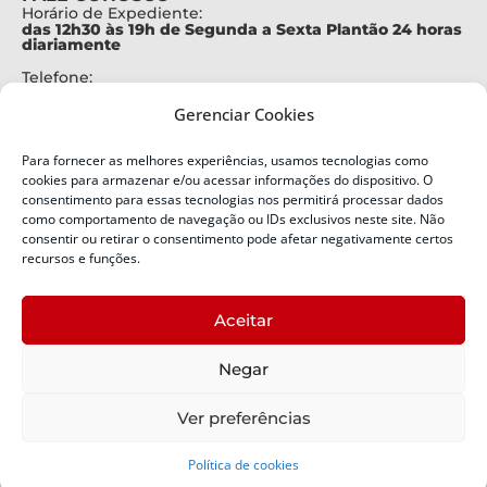
Horário de Expediente:
das 12h30 às 19h de Segunda a Sexta Plantão 24 horas
diariamente
Telefone:
+55 (48) 3664-7000
Gerenciar Cookies
Emergência:
199
Para fornecer as melhores experiências, usamos tecnologias como
Alertas Defesa Civil:
cookies para armazenar e/ou acessar informações do dispositivo. O
SMS 40199
consentimento para essas tecnologias nos permitirá processar dados
como comportamento de navegação ou IDs exclusivos neste site. Não
consentir ou retirar o consentimento pode afetar negativamente certos
ENDEREÇO
Defesa Civil do Estado de Santa Catarina
recursos e funções.
Av. Ivo Silveira, nº 2320
Bairro:
Aceitar
Capoeiras, Florianópolis, SC
CEP:
Negar
88085-001
Política de Privacidade
Ver preferências
Política de cookies