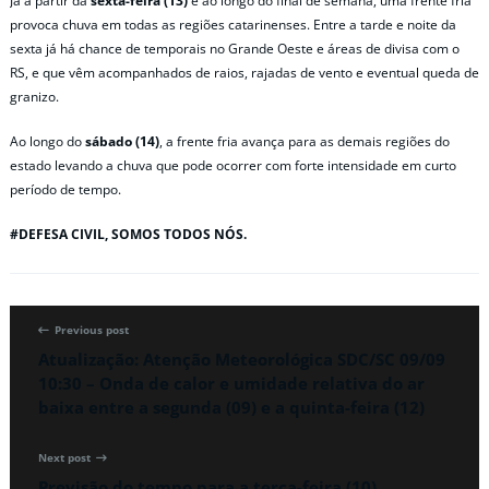
Já a partir da
sexta-feira (13)
e ao longo do final de semana, uma frente fria
provoca chuva em todas as regiões catarinenses. Entre a tarde e noite da
sexta já há chance de temporais no Grande Oeste e áreas de divisa com o
RS, e que vêm acompanhados de raios, rajadas de vento e eventual queda de
granizo.
Ao longo do
sábado (14)
, a frente fria avança para as demais regiões do
estado levando a chuva que pode ocorrer com forte intensidade em curto
período de tempo.
#DEFESA CIVIL, SOMOS TODOS NÓS.
Previous post
Atualização: Atenção Meteorológica SDC/SC 09/09
10:30 – Onda de calor e umidade relativa do ar
baixa entre a segunda (09) e a quinta-feira (12)
Next post
Previsão do tempo para a terça-feira (10)