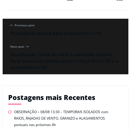
Previous post
Previsão do tempo para a terça-feira (10)
Next post
Atualização: Onda de calor e umidade relativa
do ar baixa nas tardes entre a terça-feira (10) e a
quinta-feira (12)
Postagens mais Recentes
OBSERVAÇÃO – 08/08 13:30 – TEMPORAIS ISOLADOS com
RAIOS, RAJADAS DE VENTO, GRANIZO e ALAGAMENTOS
pontuais nas próximas 4h