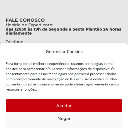
FALE CONOSCO
Horário de Expediente:
das 12h30 às 19h de Segunda a Sexta Plantão 24 horas
diariamente
Telefone:
+55 (48) 3664-7000
Gerenciar Cookies
Emergência:
199
Para fornecer as melhores experiências, usamos tecnologias como
Alertas Defesa Civil:
cookies para armazenar e/ou acessar informações do dispositivo. O
SMS 40199
consentimento para essas tecnologias nos permitirá processar dados
como comportamento de navegação ou IDs exclusivos neste site. Não
consentir ou retirar o consentimento pode afetar negativamente certos
ENDEREÇO
Defesa Civil do Estado de Santa Catarina
recursos e funções.
Av. Ivo Silveira, nº 2320
Bairro:
Aceitar
Capoeiras, Florianópolis, SC
CEP:
Negar
88085-001