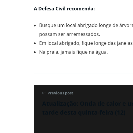
A Defesa Civil recomenda:
Busque um local abrigado longe de árvore
possam ser arremessados.
Em local abrigado, fique longe das janelas
Na praia, jamais fique na água.
Previous post
Atualização: Onda de calor e u
tarde desta quinta-feira (12)