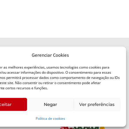
Gerenciar Cookies
ENDEREÇO
Defesa Civil do Estado de Santa
er as melhores experiências, usamos tecnologias como cookies para
Catarina
/ou acessar informações do dispositivo. O consentimento para essas
ente
Av. Ivo Silveira, nº 2320
 nos permitirá processar dados como comportamento de navegação ou IDs
este site. Não consentir ou retirar o consentimento pode afetar
Bairro:
Capoeiras, Florianópolis, SC
te certos recursos e funções.
CEP:
88085-001
ceitar
Negar
Ver preferências
Política de cookies