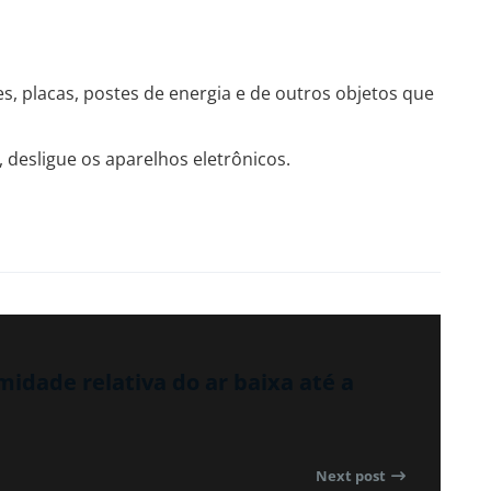
s, placas, postes de energia e de outros objetos que
, desligue os aparelhos eletrônicos.
midade relativa do ar baixa até a
Next post