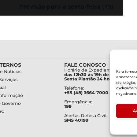
Previsão para a sexta-feira (13)
XTERNOS
FALE CONOSCO
Horário de Expediente:
e Notícias
Para fornec
das 12h30 às 19h de Segunda a
armazenar e
Sexta Plantão 24 horas diariam
Serviços
tecnologias
ial
Telefone:
exclusivos n
+55 (48) 3664-7000
negativamen
Informação
Emergência:
o Governo
199
A
SC
Alertas Defesa Civil:
SMS 40199