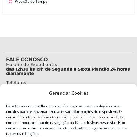
Previsão do Tempo
FALE CONOSCO
Horário de Expediente:
das 12h30 às 19h de Segunda a Sexta Plantão 24 horas
diariamente
Telefone:
+55 (48) 3664-7000
Gerenciar Cookies
Emergência:
199
Para fornecer as melhores experiências, usamos tecnologias como
Alertas Defesa Civil:
cookies para armazenar e/ou acessar informações do dispositivo. O
SMS 40199
consentimento para essas tecnologias nos permitirá processar dados
como comportamento de navegação ou IDs exclusivos neste site. Não
consentir ou retirar o consentimento pode afetar negativamente certos
ENDEREÇO
Defesa Civil do Estado de Santa Catarina
recursos e funções.