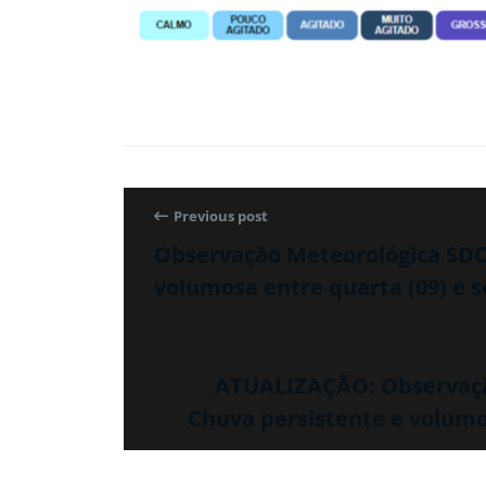
Previous post
Observação Meteorológica SDC/
volumosa entre quarta (09) e se
ATUALIZAÇÃO: Observação
Chuva persistente e volumos