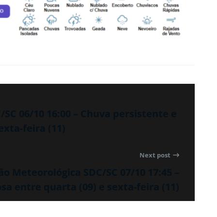
SC 06/10 16:00 – Chuva persistente e
xta-feira (11)
Next post
 Meteorológica SDC/SC 07/10 17:45 –
a entre quarta (09) e sexta-feira (11)