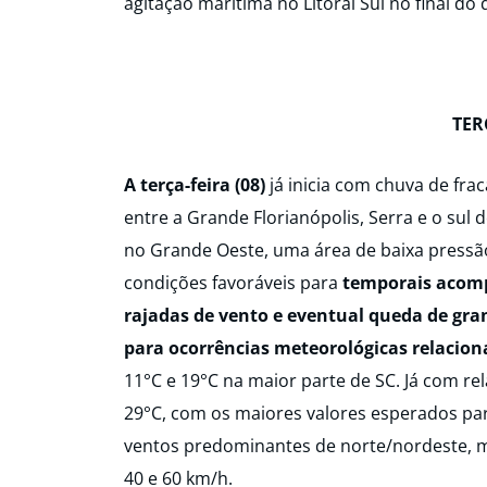
agitação marítima no Litoral Sul no final do
TER
A terça-feira (08)
já inicia com chuva de fr
entre a Grande Florianópolis, Serra e o sul
no Grande Oeste, uma área de baixa pressão,
condições favoráveis para
temporais acomp
rajadas de vento e eventual queda de gra
para ocorrências meteorológicas relacio
11°C e 19°C na maior parte de SC.
Já com re
29°C, com os maiores valores esperados par
ventos predominantes de norte/nordeste, m
40 e 60 km/h.