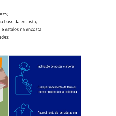
ores;
a base da encosta;
e estalos na encosta
edes;