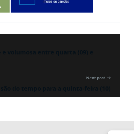
 e volumosa entre quarta (09) e
Next post
isão do tempo para a quinta-feira (10)