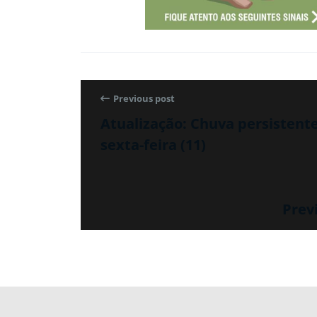
Previous post
Atualização: Chuva persistente
sexta-feira (11)
Prev