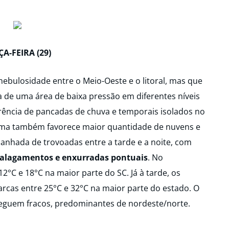
ÇA-FEIRA (29)
bulosidade entre o Meio-Oeste e o litoral, mas que
ia de uma área de baixa pressão em diferentes níveis
rrência de pancadas de chuva e temporais isolados no
ítima também favorece maior quantidade de nuvens e
nhada de trovoadas entre a tarde e a noite, com
à alagamentos e enxurradas pontuais
. No
°C e 18°C na maior parte do SC. Já à tarde, os
as entre 25°C e 32°C na maior parte do estado. O
 seguem fracos, predominantes de nordeste/norte.