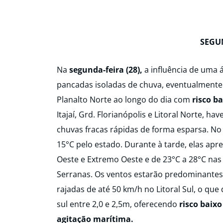
SEGUN
Na
segunda-feira (28),
a influência de uma 
pancadas isoladas de chuva, eventualmente
Planalto Norte ao longo do dia com
risco b
Itajaí, Grd. Florianópolis e Litoral Norte, 
chuvas fracas rápidas de forma esparsa. No
15°C pelo estado. Durante à tarde, elas ap
Oeste e Extremo Oeste e de 23°C a 28°C na
Serranas. Os ventos estarão predominantes
rajadas de até 50 km/h no Litoral Sul, o qu
sul entre 2,0 e 2,5m, oferecendo
risco baix
agitação marítima.