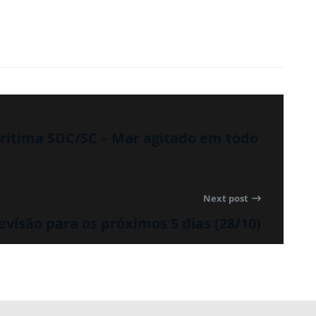
ítima SDC/SC – Mar agitado em todo
Next post
evisão para os próximos 5 dias (28/10)