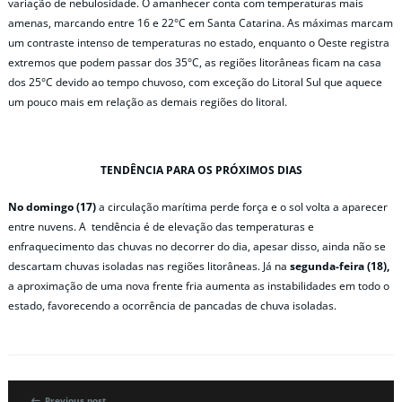
variação de nebulosidade. O amanhecer conta com temperaturas mais
amenas, marcando entre 16 e 22°C em Santa Catarina. As máximas marcam
um contraste intenso de temperaturas no estado, enquanto o Oeste registra
extremos que podem passar dos 35°C, as regiões litorâneas ficam na casa
dos 25°C devido ao tempo chuvoso, com exceção do Litoral Sul que aquece
um pouco mais em relação as demais regiões do litoral.
TENDÊNCIA PARA OS PRÓXIMOS DIAS
No domingo (17)
a circulação marítima perde força e o sol volta a aparecer
entre nuvens. A tendência é de elevação das temperaturas e
enfraquecimento das chuvas no decorrer do dia, apesar disso, ainda não se
descartam chuvas isoladas nas regiões litorâneas. Já na
segunda-feira (18),
a aproximação de uma nova frente fria aumenta as instabilidades em todo o
estado, favorecendo a ocorrência de pancadas de chuva isoladas.
Previous post