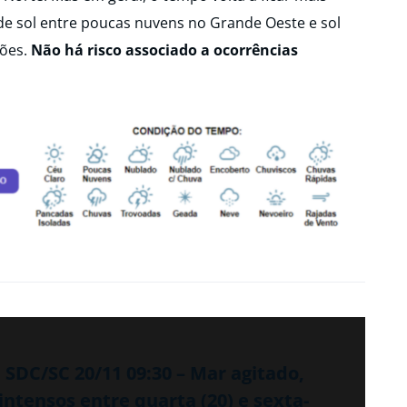
de sol entre poucas nuvens no Grande Oeste e sol
iões.
Não há risco associado a ocorrências
SDC/SC 20/11 09:30 – Mar agitado,
intensos entre quarta (20) e sexta-