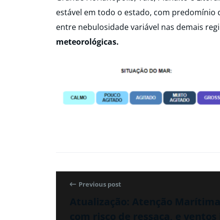
estável em todo o estado, com predomínio 
entre nebulosidade variável nas demais reg
meteorológicas.
Previous post
Atualização: Atenção Marítima 
com risco de ressaca, e ventos 