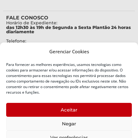
FALE CONOSCO
Horário de Expediente:
das 12h30 às 19h de Segunda a Sexta Plantão 24 horas
diariamente
Telefone:
+55 (48) 3664-7000
Gerenciar Cookies
Emergência:
199
Para fornecer as melhores experiências, usamos tecnologias como
Alertas Defesa Civil:
cookies para armazenar e/ou acessar informações do dispositivo. O
SMS 40199
consentimento para essas tecnologias nos permitirá processar dados
como comportamento de navegação ou IDs exclusivos neste site. Não
consentir ou retirar o consentimento pode afetar negativamente certos
ENDEREÇO
Defesa Civil do Estado de Santa Catarina
recursos e funções.
Av. Ivo Silveira, nº 2320
Bairro:
Aceitar
Capoeiras, Florianópolis, SC
CEP:
Negar
88085-001
Política de Privacidade
Ver preferências