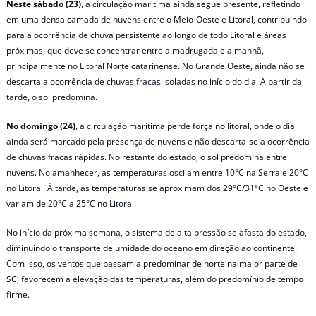
Neste sábado (23)
, a circulação marítima ainda segue presente, refletindo
em uma densa camada de nuvens entre o Meio-Oeste e Litoral, contribuindo
para a ocorrência de chuva persistente ao longo de todo Litoral e áreas
próximas, que deve se concentrar entre a madrugada e a manhã,
principalmente no Litoral Norte catarinense. No Grande Oeste, ainda não se
descarta a ocorrência de chuvas fracas isoladas no início do dia. A partir da
tarde, o sol predomina.
No domingo (24)
, a circulação marítima perde força no litoral, onde o dia
ainda será marcado pela presença de nuvens e não descarta-se a ocorrência
de chuvas fracas rápidas. No restante do estado, o sol predomina entre
nuvens. No amanhecer, as temperaturas oscilam entre 10°C na Serra e 20°C
no Litoral. À tarde, as temperaturas se aproximam dos 29°C/31°C no Oeste e
variam de 20°C a 25°C no Litoral.
No início da próxima semana, o sistema de alta pressão se afasta do estado,
diminuindo o transporte de umidade do oceano em direção ao continente.
Com isso, os ventos que passam a predominar de norte na maior parte de
SC, favorecem a elevação das temperaturas, além do predomínio de tempo
firme.