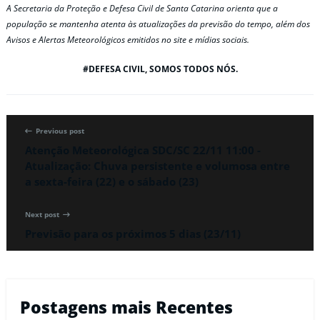
A Secretaria da Proteção e Defesa Civil de Santa Catarina orienta que a
população se mantenha atenta às atualizações da previsão do tempo, além dos
Avisos e Alertas Meteorológicos emitidos no site e mídias sociais.
#DEFESA CIVIL, SOMOS TODOS NÓS.
Previous post
Atenção Meteorológica SDC/SC 22/11 11:00 -
Atualização: Chuva persistente e volumosa entre
a sexta-feira (22) e o sábado (23)
Next post
Previsão para os próximos 5 dias (23/11)
Postagens mais Recentes