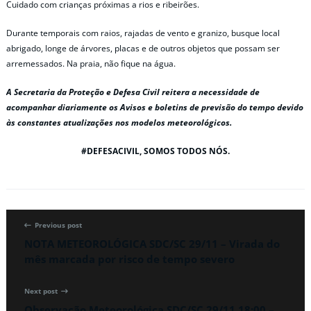
Cuidado com crianças próximas a rios e ribeirões.
Durante temporais com raios, rajadas de vento e granizo, busque local
abrigado, longe de árvores, placas e de outros objetos que possam ser
arremessados. Na praia, não fique na água.
A Secretaria da Proteção e Defesa Civil reitera a necessidade de
acompanhar diariamente os Avisos e boletins de previsão do tempo devido
às constantes atualizações nos modelos meteorológicos.
#DEFESACIVIL, SOMOS TODOS NÓS.
Previous post
NOTA METEOROLÓGICA SDC/SC 29/11 – Virada do
mês marcada por risco de tempo severo
Next post
Observação Meteorológica SDC/SC 29/11 18:00 –