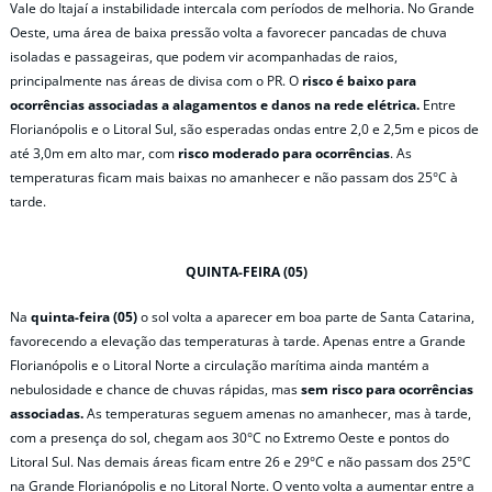
Vale do Itajaí a instabilidade intercala com períodos de melhoria. No Grande
Oeste, uma área de baixa pressão volta a favorecer pancadas de chuva
isoladas e passageiras, que podem vir acompanhadas de raios,
principalmente nas áreas de divisa com o PR. O
risco é baixo para
ocorrências associadas a alagamentos e danos na rede elétrica.
Entre
Florianópolis e o Litoral Sul, são esperadas ondas entre 2,0 e 2,5m e picos de
até 3,0m em alto mar, com
risco moderado para ocorrências
. As
temperaturas ficam mais baixas no amanhecer e não passam dos 25°C à
tarde.
QUINTA-FEIRA (05)
Na
quinta-feira (05)
o sol volta a aparecer em boa parte de Santa Catarina,
favorecendo a elevação das temperaturas à tarde. Apenas entre a Grande
Florianópolis e o Litoral Norte a circulação marítima ainda mantém a
nebulosidade e chance de chuvas rápidas, mas
sem risco para ocorrências
associadas.
As temperaturas seguem amenas no amanhecer, mas à tarde,
com a presença do sol, chegam aos 30°C no Extremo Oeste e pontos do
Litoral Sul. Nas demais áreas ficam entre 26 e 29°C e não passam dos 25°C
na Grande Florianópolis e no Litoral Norte. O vento volta a aumentar entre a