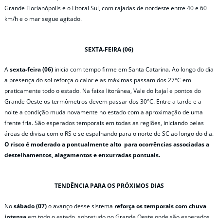
Grande Florianópolis e o Litoral Sul, com rajadas de nordeste entre 40 e 60
km/h e o mar segue agitado.
SEXTA-FEIRA (06)
A
sexta-feira (06)
inicia com tempo firme em Santa Catarina. Ao longo do dia
a presença do sol reforça o calor e as máximas passam dos 27°C em
praticamente todo o estado. Na faixa litorânea, Vale do Itajaí e pontos do
Grande Oeste os termômetros devem passar dos 30°C. Entre a tarde e a
noite a condição muda novamente no estado com a aproximação de uma
frente fria. São esperados temporais em todas as regiões, iniciando pelas
áreas de divisa com o RS e se espalhando para o norte de SC ao longo do dia.
O risco é moderado a pontualmente alto para ocorrências associadas a
destelhamentos, alagamentos e enxurradas pontuais.
TENDÊNCIA PARA OS PRÓXIMOS DIAS
No
sábado (07)
o avanço desse sistema
reforça os temporais com chuva
intensa
em todo o estado
,
sobretudo no Grande Oeste onde são esperados