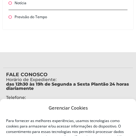
Notícia
Previsão do Tempo
FALE CONOSCO
Horário de Expediente:
das 12h30 às 19h de Segunda a Sexta Plantão 24 horas
diariamente
Telefone:
+55 (48) 3664-7000
Gerenciar Cookies
Emergência:
199
Para fornecer as melhores experiências, usamos tecnologias como
Alertas Defesa Civil:
cookies para armazenar e/ou acessar informações do dispositivo. O
SMS 40199
consentimento para essas tecnologias nos permitirá processar dados