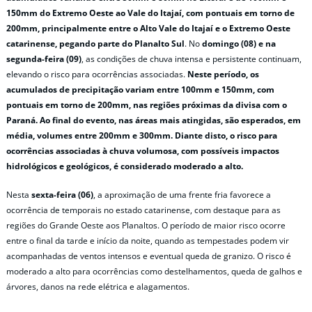
150mm do Extremo Oeste ao Vale do Itajaí, com pontuais em torno de
200mm, principalmente entre o Alto Vale do Itajaí e o Extremo Oeste
catarinense, pegando parte do Planalto Sul
. No
domingo (08) e na
segunda-feira (09)
, as condições de chuva intensa e persistente continuam,
elevando o risco para ocorrências associadas.
Neste período, os
acumulados de precipitação variam entre 100mm e 150mm, com
pontuais em torno de 200mm, nas regiões próximas da divisa com o
Paraná. Ao final do evento, nas áreas mais atingidas, são esperados, em
média, volumes entre 200mm e 300mm.
Diante disto, o risco para
ocorrências associadas à chuva volumosa, com possíveis impactos
hidrológicos e geológicos, é considerado moderado a alto.
Nesta
sexta-feira (06)
, a aproximação de uma frente fria favorece a
ocorrência de temporais no estado catarinense, com destaque para as
regiões do Grande Oeste aos Planaltos. O período de maior risco ocorre
entre o final da tarde e início da noite, quando as tempestades podem vir
acompanhadas de ventos intensos e eventual queda de granizo. O risco é
moderado a alto para ocorrências como destelhamentos, queda de galhos e
árvores, danos na rede elétrica e alagamentos.