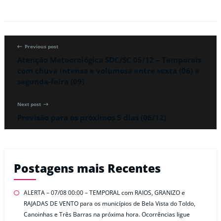
Previous post
Atenção Meteorológica SDC/SC 05/12 – Temporais
com chuva intensa e volumosa entre sexta (06) e
segunda-feira (09)
Next post
Previsão para os próximos 5 dias (06/12)
Postagens mais Recentes
ALERTA – 07/08 00:00 – TEMPORAL com RAIOS, GRANIZO e
RAJADAS DE VENTO para os municípios de Bela Vista do Toldo,
Canoinhas e Três Barras na próxima hora. Ocorrências ligue