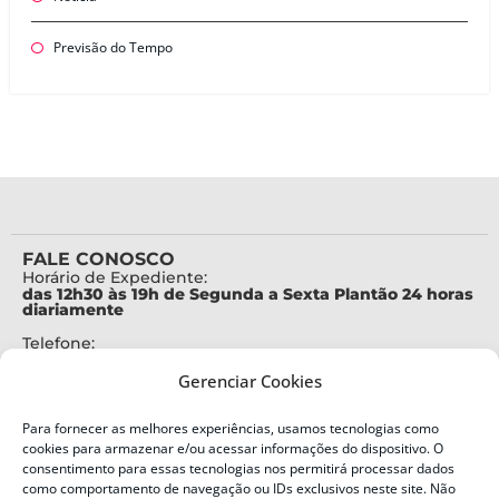
Previsão do Tempo
FALE CONOSCO
Horário de Expediente:
das 12h30 às 19h de Segunda a Sexta Plantão 24 horas
diariamente
Telefone:
+55 (48) 3664-7000
Gerenciar Cookies
Emergência:
199
Para fornecer as melhores experiências, usamos tecnologias como
Alertas Defesa Civil:
cookies para armazenar e/ou acessar informações do dispositivo. O
SMS 40199
consentimento para essas tecnologias nos permitirá processar dados
como comportamento de navegação ou IDs exclusivos neste site. Não