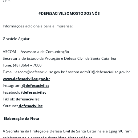
CEP.
#DEFESACIVILSOMOSTODOSNÓS
Informações adicionais para a imprensa:
Grasiele Aguiar
ASCOM – Assessoria de Comunicação
Secretaria de Estado da Proteção e Defesa Civil de Santa Catarina
Fone: (48) 3664 – 7000
E-mail: ascom@defesacivil.sc.gov.br / ascom.adm01@defesacivil.sc.gov.br
www.defesacivil.sc.gov.br
Instagram:
@defesacivilsc
Facebook:
/defesacivilsc
TikTok:
defesacivilsc
Youtube:
defesacivilsc
Elaboração da Nota
A Secretaria da Proteção e Defesa Civil de Santa Catarina e a Epagri/Ciram
colaboram na elaboração desta Nota Meteorológica.