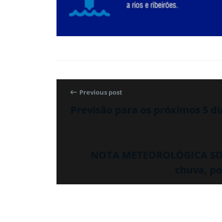
Previous post
Previsão para os próximos 5 di
NOTA METEOROLÓGICA SDC/
chuva, po