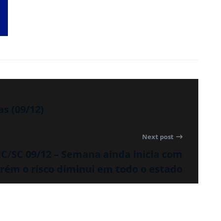
as (09/12)
Next post
SC 09/12 – Semana ainda inicia com
rém o risco diminui em todo o estado