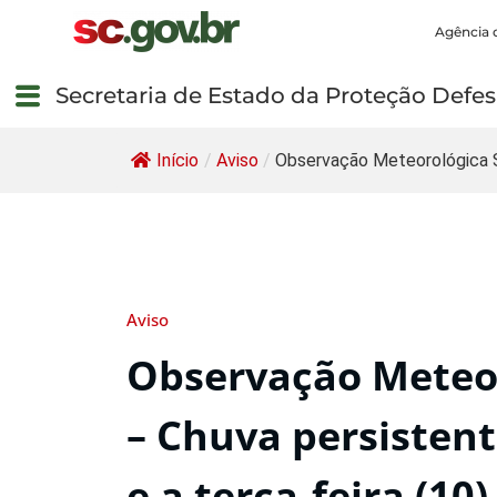
Agência 
Secretaria de Estado da Proteção Defesa
Início
/
Aviso
/
Observação Meteorológica 
Aviso
Observação Meteor
– Chuva persistent
e a terça-feira (10)