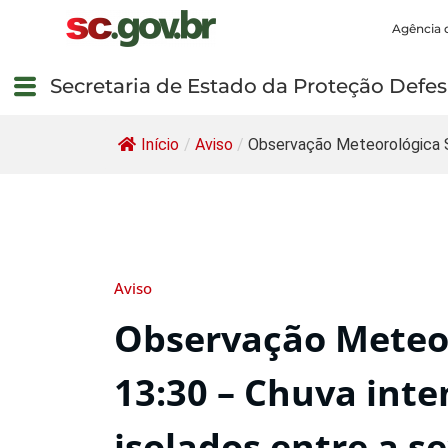
Agência 
Secretaria de Estado da Proteção Defesa
Início
/
Aviso
/
Observação Meteorológica 
Aviso
Observação Meteor
13:30 – Chuva inte
isolados entre a se