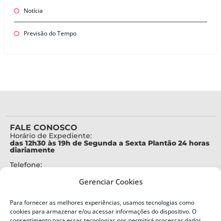
Notícia
Previsão do Tempo
FALE CONOSCO
Horário de Expediente:
das 12h30 às 19h de Segunda a Sexta Plantão 24 horas
diariamente
Telefone:
+55 (48) 3664-7000
Gerenciar Cookies
Emergência:
199
Para fornecer as melhores experiências, usamos tecnologias como
Alertas Defesa Civil:
cookies para armazenar e/ou acessar informações do dispositivo. O
SMS 40199
consentimento para essas tecnologias nos permitirá processar dados