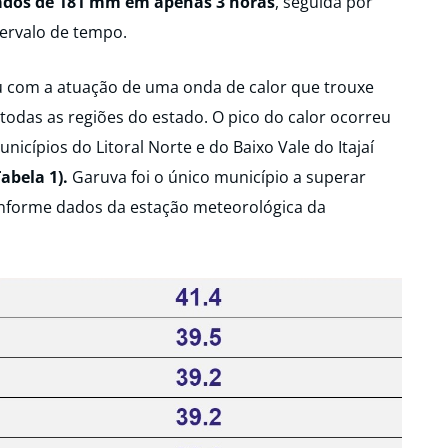
lados de 181 mm em apenas 3 horas
, seguida por
tervalo de tempo.
 com a atuação de uma onda de calor que trouxe
odas as regiões do estado. O pico do calor ocorreu
nicípios do Litoral Norte e do Baixo Vale do Itajaí
abela 1).
Garuva foi o único município a superar
nforme dados da estação meteorológica da