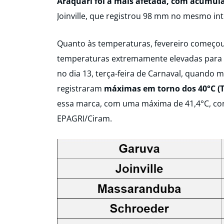
Araquari foi a mais afetada, com acumu
Joinville, que registrou 98 mm no mesmo in
Quanto às temperaturas, fevereiro começou
temperaturas extremamente elevadas para t
no dia 13, terça-feira de Carnaval, quando mu
registraram
máximas em torno dos 40°C (T
essa marca, com uma máxima de 41,4°C, co
EPAGRI/Ciram.