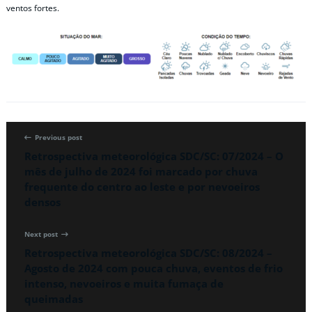
ventos fortes.
Previous post
Retrospectiva meteorológica SDC/SC: 07/2024 – O
mês de julho de 2024 foi marcado por chuva
frequente do centro ao leste e por nevoeiros
densos
Next post
Retrospectiva meteorológica SDC/SC: 08/2024 –
Agosto de 2024 com pouca chuva, eventos de frio
intenso, nevoeiros e muita fumaça de
queimadas