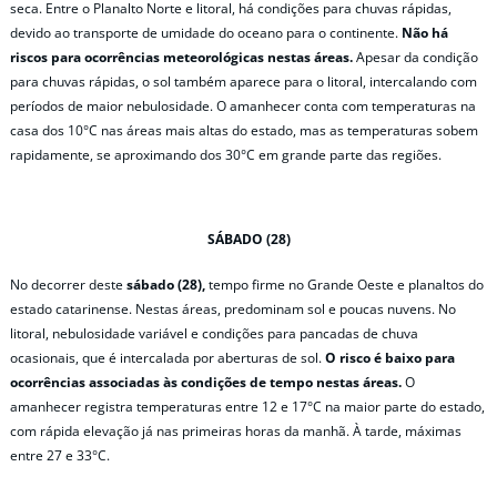
seca. Entre o Planalto Norte e litoral, há condições para chuvas rápidas,
devido ao transporte de umidade do oceano para o continente.
Não há
riscos para ocorrências meteorológicas nestas áreas.
Apesar da condição
para chuvas rápidas, o sol também aparece para o litoral, intercalando com
períodos de maior nebulosidade. O amanhecer conta com temperaturas na
casa dos 10°C nas áreas mais altas do estado, mas as temperaturas sobem
rapidamente, se aproximando dos 30°C em grande parte das regiões.
SÁBADO (28)
No decorrer deste
sábado (28),
tempo firme no Grande Oeste e planaltos do
estado catarinense. Nestas áreas, predominam sol e poucas nuvens. No
litoral, nebulosidade variável e condições para pancadas de chuva
ocasionais, que é intercalada por aberturas de sol.
O risco é baixo para
ocorrências associadas às condições de tempo nestas áreas.
O
amanhecer registra temperaturas entre 12 e 17°C na maior parte do estado,
com rápida elevação já nas primeiras horas da manhã. À tarde, máximas
entre 27 e 33°C.