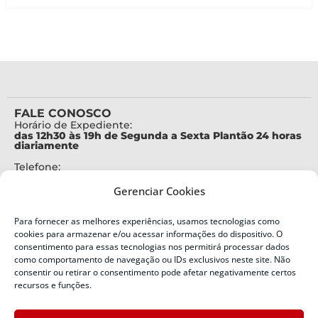
FALE CONOSCO
Horário de Expediente:
das 12h30 às 19h de Segunda a Sexta Plantão 24 horas
diariamente
Telefone:
+55 (48) 3664-7000
Gerenciar Cookies
Emergência:
199
Para fornecer as melhores experiências, usamos tecnologias como
Alertas Defesa Civil:
cookies para armazenar e/ou acessar informações do dispositivo. O
SMS 40199
consentimento para essas tecnologias nos permitirá processar dados
como comportamento de navegação ou IDs exclusivos neste site. Não
consentir ou retirar o consentimento pode afetar negativamente certos
ENDEREÇO
Defesa Civil do Estado de Santa Catarina
recursos e funções.
Av. Ivo Silveira, nº 2320
Bairro: