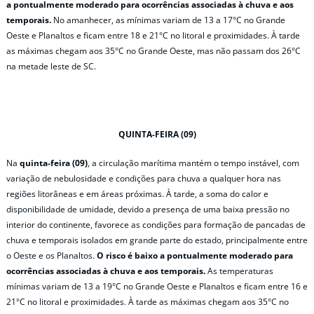
a pontualmente moderado para ocorrências associadas à chuva e aos
temporais.
No amanhecer, as mínimas variam de 13 a 17°C no Grande
Oeste e Planaltos e ficam entre 18 e 21°C no litoral e proximidades. À tarde
as máximas chegam aos 35°C no Grande Oeste, mas não passam dos 26°C
na metade leste de SC.
QUINTA-FEIRA (09)
Na
quinta-feira (09)
, a circulação marítima mantém o tempo instável, com
variação de nebulosidade e condições para chuva a qualquer hora nas
regiões litorâneas e em áreas próximas. À tarde, a soma do calor e
disponibilidade de umidade, devido a presença de uma baixa pressão no
interior do continente, favorece as condições para formação de pancadas de
chuva e temporais isolados em grande parte do estado, principalmente entre
o Oeste e os Planaltos.
O risco é baixo a pontualmente moderado para
ocorrências associadas à chuva e aos temporais.
As temperaturas
mínimas variam de 13 a 19°C no Grande Oeste e Planaltos e ficam entre 16 e
21°C no litoral e proximidades. À tarde as máximas chegam aos 35°C no