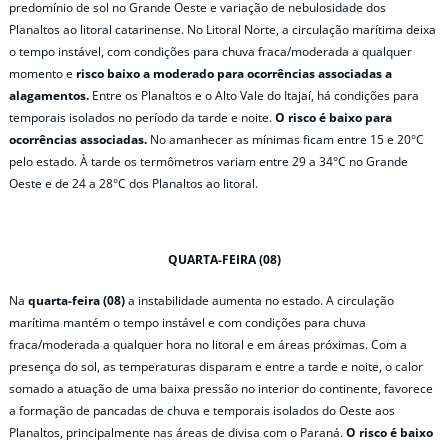
predomínio de sol no Grande Oeste e variação de nebulosidade dos
Planaltos ao litoral catarinense. No Litoral Norte, a circulação marítima deixa
o tempo instável, com condições para chuva fraca/moderada a qualquer
momento e
risco baixo a moderado para ocorrências associadas a
alagamentos.
Entre os Planaltos e o Alto Vale do Itajaí, há condições para
temporais isolados no período da tarde e noite.
O
risco é baixo para
ocorrências associadas.
No amanhecer as mínimas ficam entre 15 e 20°C
pelo estado. À tarde os termômetros variam entre 29 a 34°C no Grande
Oeste e de 24 a 28°C dos Planaltos ao litoral.
QUARTA-FEIRA (08)
Na
quarta-feira (08)
a instabilidade aumenta no estado. A circulação
marítima mantém o tempo instável e com condições para chuva
fraca/moderada a qualquer hora no litoral e em áreas próximas. Com a
presença do sol, as temperaturas disparam e entre a tarde e noite, o calor
somado a atuação de uma baixa pressão no interior do continente, favorece
a formação de pancadas de chuva e temporais isolados do Oeste aos
Planaltos, principalmente nas áreas de divisa com o Paraná.
O risco é baixo