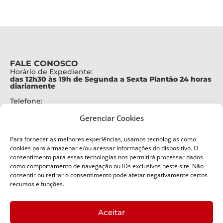
FALE CONOSCO
Horário de Expediente:
das 12h30 às 19h de Segunda a Sexta Plantão 24 horas
diariamente
Telefone:
+55 (48) 3664-7000
Gerenciar Cookies
Emergência:
199
Para fornecer as melhores experiências, usamos tecnologias como
Alertas Defesa Civil:
cookies para armazenar e/ou acessar informações do dispositivo. O
SMS 40199
consentimento para essas tecnologias nos permitirá processar dados
como comportamento de navegação ou IDs exclusivos neste site. Não
ENDEREÇO
consentir ou retirar o consentimento pode afetar negativamente certos
Defesa Civil do Estado de Santa Catarina
recursos e funções.
Av. Ivo Silveira, nº 2320
Bairro:
Aceitar
Capoeiras, Florianópolis, SC