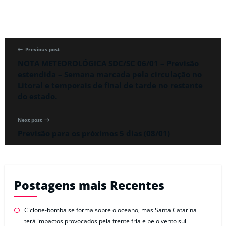
Previous post
NOTA METEOROLÓGICA SDC/SC 06/01 – Previsão
estendida – Semana marcada pela circulação no
Litoral e temporais de final de tarde no restante
do estado.
Next post
Previsão para os próximos 5 dias (08/01)
Postagens mais Recentes
Ciclone-bomba se forma sobre o oceano, mas Santa Catarina
terá impactos provocados pela frente fria e pelo vento sul