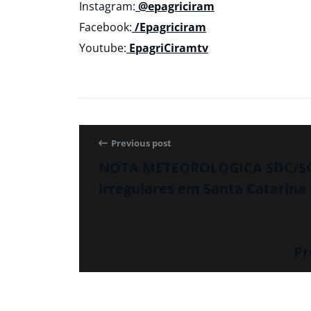
Instagram:
@epagriciram
Facebook:
/Epagriciram
Youtube:
EpagriCiramtv
Previous post
NOTA METEOROLÓGICA SDC/SC 
irregulares em Santa Catarina
Pr