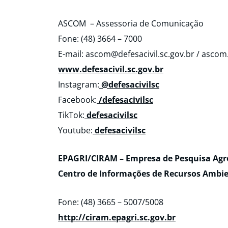
ASCOM – Assessoria de Comunicação
Fone: (48) 3664 – 7000
E-mail: ascom@defesacivil.sc.gov.br / asco
www.defesacivil.sc.gov.br
Instagram:
@defesacivilsc
Facebook:
/defesacivilsc
TikTok:
defesacivilsc
Youtube:
defesacivilsc
EPAGRI/CIRAM – Empresa de Pesquisa Agro
Centro de Informações de Recursos Ambie
Fone: (48) 3665 – 5007/5008
http://ciram.epagri.sc.gov.br