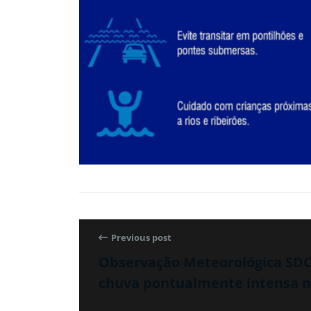
Previous post
Observação Meteorológica SDC 
chuva pontualmente intensa ne