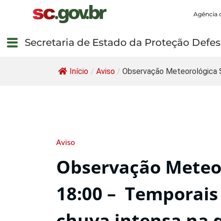
Agência 
Secretaria de Estado da Proteção Defesa
Início
/
Aviso
/
Observação Meteorológica S
Aviso
Observação Meteor
18:00 – Temporai
chuva intensa na q