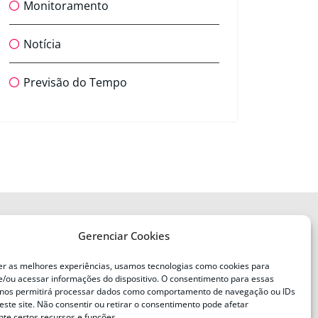
Monitoramento
Notícia
Previsão do Tempo
Gerenciar Cookies
ENDEREÇO
Defesa Civil do Estado de Santa
er as melhores experiências, usamos tecnologias como cookies para
Catarina
/ou acessar informações do dispositivo. O consentimento para essas
ente
Av. Ivo Silveira, nº 2320
 nos permitirá processar dados como comportamento de navegação ou IDs
este site. Não consentir ou retirar o consentimento pode afetar
Bairro:
Capoeiras, Florianópolis, SC
te certos recursos e funções.