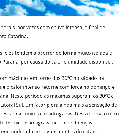
rais, por vezes com chuva intensa, o final de
ta Catarina.
, eles tendem a ocorrer de forma muito isolada e
o Paraná, por causa do calor e umidade disponível.
com máximas em torno dos 30°C no sábado na
que o calor intenso retorne com força no domingo e
ana. Neste período as máximas superam os 30°C e
itoral Sul. Um fator piora ainda mais a sensação de
frescar nas noites e madrugadas. Desta forma o risco
rto térmico e ao agravamento de doenças
antém moderado em alguns pontos do estado.