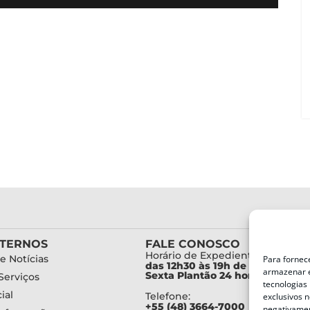
XTERNOS
FALE CONOSCO
Horário de Expediente:
e Notícias
Para fornec
das 12h30 às 19h de Segunda a
armazenar e
Sexta Plantão 24 horas diariam
Serviços
tecnologias
ial
Telefone:
exclusivos n
+55 (48) 3664-7000
negativamen