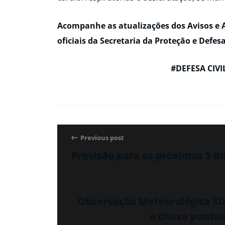
Acompanhe as atualizações dos Avisos e Al
oficiais da Secretaria da Proteção e Defes
#DEFESA CIV
Previous post
Previsão para os próximos 5 di
Observação Meteorológica SDC
e chuva pontua