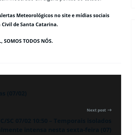
ertas Meteorológicos no site e mídias sociais
a Civil de Santa Catarina.
IL, SOMOS TODOS NÓS.
as (07/02)
Next post
/SC 07/02 10:50 – Temporais isolados
lmente intensa nesta sexta-feira (07)