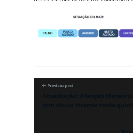
Previous post
Atualização: Atenção Meteorol
com chuva intensa nesta quinta
Pre