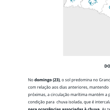
DO
No
domingo (23)
, o sol predomina no Gran
com relação aos dias anteriores, mantendo a
próximas, a circulação marítima mantém a 
condição para chuva isolada, que é interc
para ocorrências associadas à chuva.
As t