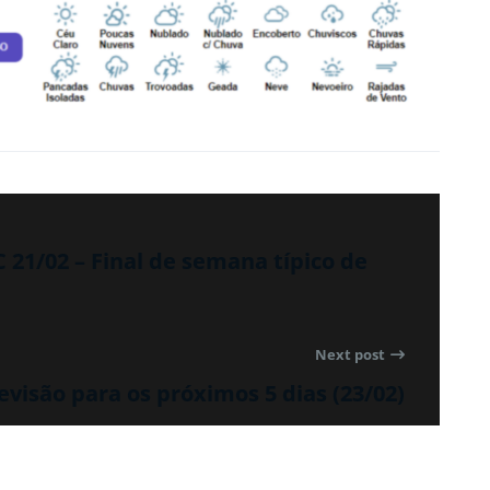
/02 – Final de semana típico de
Next post
evisão para os próximos 5 dias (23/02)