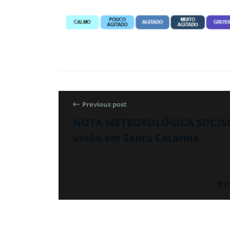
Previous post
NOTA METEOROLÓGICA SDC/SC 21
verão em Santa Catarina
Pr