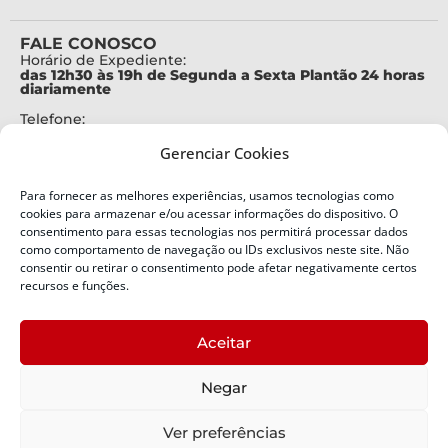
FALE CONOSCO
Horário de Expediente:
das 12h30 às 19h de Segunda a Sexta Plantão 24 horas
diariamente
Telefone:
+55 (48) 3664-7000
Gerenciar Cookies
Emergência:
199
Para fornecer as melhores experiências, usamos tecnologias como
Alertas Defesa Civil:
cookies para armazenar e/ou acessar informações do dispositivo. O
SMS 40199
consentimento para essas tecnologias nos permitirá processar dados
como comportamento de navegação ou IDs exclusivos neste site. Não
ENDEREÇO
consentir ou retirar o consentimento pode afetar negativamente certos
Defesa Civil do Estado de Santa Catarina
recursos e funções.
Av. Ivo Silveira, nº 2320
Bairro:
Aceitar
Capoeiras, Florianópolis, SC
CEP:
Negar
88085-001
Política de Privacidade
Ver preferências