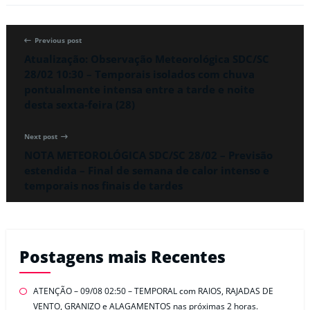
Previous post
Atualização: Observação Meteorológica SDC/SC
28/02 10:30 – Temporais isolados com chuva
pontualmente intensa entre a tarde e noite
desta sexta-feira (28)
Next post
NOTA METEOROLÓGICA SDC/SC 28/02 – Previsão
estendida – Final de semana de calor intenso e
temporais nos finais de tardes
Postagens mais Recentes
ATENÇÃO – 09/08 02:50 – TEMPORAL com RAIOS, RAJADAS DE
VENTO, GRANIZO e ALAGAMENTOS nas próximas 2 horas.