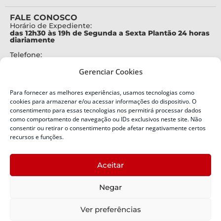
FALE CONOSCO
Horário de Expediente:
das 12h30 às 19h de Segunda a Sexta Plantão 24 horas
diariamente
Telefone:
+55 (48) 3664-7000
Gerenciar Cookies
Emergência:
199
Para fornecer as melhores experiências, usamos tecnologias como
Alertas Defesa Civil:
cookies para armazenar e/ou acessar informações do dispositivo. O
SMS 40199
consentimento para essas tecnologias nos permitirá processar dados
como comportamento de navegação ou IDs exclusivos neste site. Não
consentir ou retirar o consentimento pode afetar negativamente certos
ENDEREÇO
Defesa Civil do Estado de Santa Catarina
recursos e funções.
Av. Ivo Silveira, nº 2320
Bairro:
Aceitar
Capoeiras, Florianópolis, SC
CEP:
Negar
88085-001
Política de Privacidade
Ver preferências