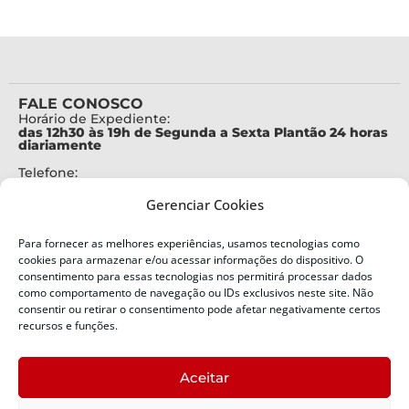
FALE CONOSCO
Horário de Expediente:
das 12h30 às 19h de Segunda a Sexta Plantão 24 horas
diariamente
Telefone:
+55 (48) 3664-7000
Gerenciar Cookies
Emergência:
199
Para fornecer as melhores experiências, usamos tecnologias como
Alertas Defesa Civil:
cookies para armazenar e/ou acessar informações do dispositivo. O
SMS 40199
consentimento para essas tecnologias nos permitirá processar dados
como comportamento de navegação ou IDs exclusivos neste site. Não
ENDEREÇO
consentir ou retirar o consentimento pode afetar negativamente certos
Defesa Civil do Estado de Santa Catarina
recursos e funções.
Av. Ivo Silveira, nº 2320
Bairro:
Aceitar
Capoeiras, Florianópolis, SC
CEP: