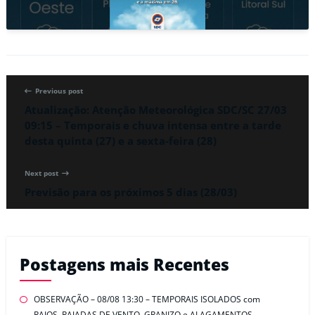
Previous post
Atualização: Atenção Meteorológica SDC/SC 27/03
09:15 – Temporais e chuva intensa entre a tarde
desta quinta (27) e a sexta-feira (28)
Next post
Previsão para os próximos 5 dias (28/03)
Postagens mais Recentes
OBSERVAÇÃO – 08/08 13:30 – TEMPORAIS ISOLADOS com
RAIOS, RAJADAS DE VENTO, GRANIZO e ALAGAMENTOS