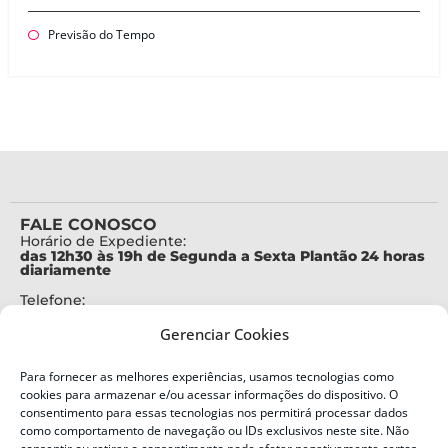
Previsão do Tempo
FALE CONOSCO
Horário de Expediente:
das 12h30 às 19h de Segunda a Sexta Plantão 24 horas
diariamente
Telefone:
+55 (48) 3664-7000
Gerenciar Cookies
Emergência:
199
Para fornecer as melhores experiências, usamos tecnologias como
Alertas Defesa Civil:
cookies para armazenar e/ou acessar informações do dispositivo. O
SMS 40199
consentimento para essas tecnologias nos permitirá processar dados
como comportamento de navegação ou IDs exclusivos neste site. Não