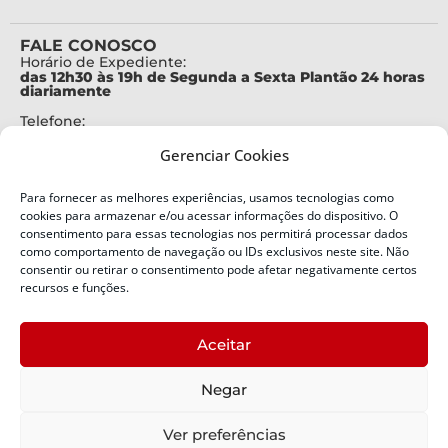
FALE CONOSCO
Horário de Expediente:
das 12h30 às 19h de Segunda a Sexta Plantão 24 horas
diariamente
Telefone:
+55 (48) 3664-7000
Gerenciar Cookies
Emergência:
199
Para fornecer as melhores experiências, usamos tecnologias como
Alertas Defesa Civil:
cookies para armazenar e/ou acessar informações do dispositivo. O
SMS 40199
consentimento para essas tecnologias nos permitirá processar dados
como comportamento de navegação ou IDs exclusivos neste site. Não
ENDEREÇO
consentir ou retirar o consentimento pode afetar negativamente certos
Defesa Civil do Estado de Santa Catarina
recursos e funções.
Av. Ivo Silveira, nº 2320
Bairro:
Aceitar
Capoeiras, Florianópolis, SC
CEP:
Negar
88085-001
Política de Privacidade
Ver preferências