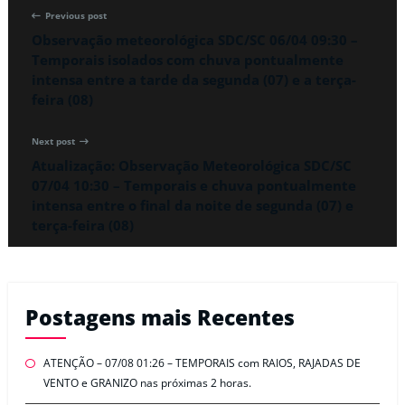
Previous post
Observação meteorológica SDC/SC 06/04 09:30 –
Temporais isolados com chuva pontualmente
intensa entre a tarde da segunda (07) e a terça-
feira (08)
Next post
Atualização: Observação Meteorológica SDC/SC
07/04 10:30 – Temporais e chuva pontualmente
intensa entre o final da noite de segunda (07) e
terça-feira (08)
Postagens mais Recentes
ATENÇÃO – 07/08 01:26 – TEMPORAIS com RAIOS, RAJADAS DE
VENTO e GRANIZO nas próximas 2 horas.