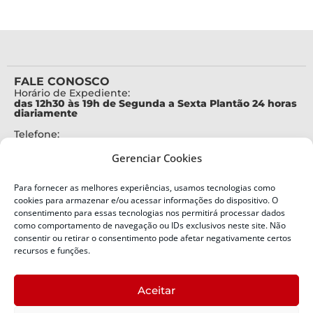
FALE CONOSCO
Horário de Expediente:
das 12h30 às 19h de Segunda a Sexta Plantão 24 horas
diariamente
Telefone:
+55 (48) 3664-7000
Gerenciar Cookies
Emergência:
199
Para fornecer as melhores experiências, usamos tecnologias como
Alertas Defesa Civil:
cookies para armazenar e/ou acessar informações do dispositivo. O
SMS 40199
consentimento para essas tecnologias nos permitirá processar dados
como comportamento de navegação ou IDs exclusivos neste site. Não
ENDEREÇO
consentir ou retirar o consentimento pode afetar negativamente certos
Defesa Civil do Estado de Santa Catarina
recursos e funções.
Av. Ivo Silveira, nº 2320
Bairro:
Aceitar
Capoeiras, Florianópolis, SC
CEP: