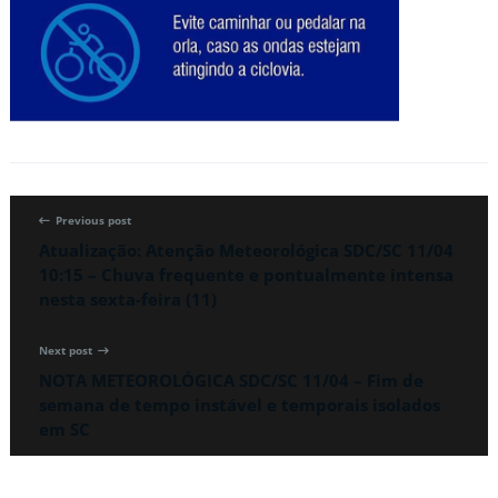
Previous post
Atualização: Atenção Meteorológica SDC/SC 11/04
10:15 – Chuva frequente e pontualmente intensa
nesta sexta-feira (11)
Next post
NOTA METEOROLÓGICA SDC/SC 11/04 – Fim de
semana de tempo instável e temporais isolados
em SC