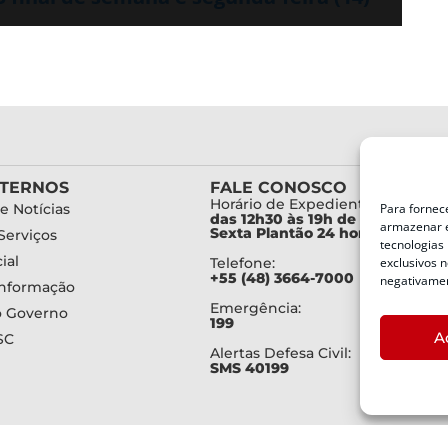
XTERNOS
FALE CONOSCO
Horário de Expediente:
Para fornec
e Notícias
das 12h30 às 19h de Segunda a
armazenar e
Sexta Plantão 24 horas diariam
Serviços
tecnologias
ial
exclusivos n
Telefone:
+55 (48) 3664-7000
negativamen
Informação
Emergência:
o Governo
199
A
SC
Alertas Defesa Civil:
SMS 40199