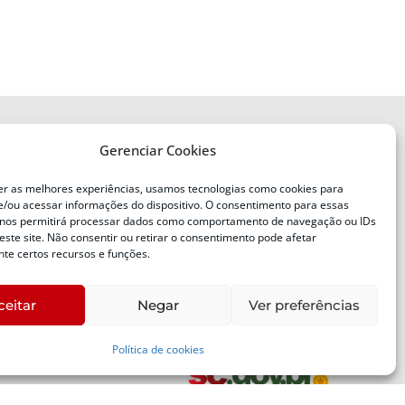
Gerenciar Cookies
ENDEREÇO
Defesa Civil do Estado de Santa
er as melhores experiências, usamos tecnologias como cookies para
Catarina
/ou acessar informações do dispositivo. O consentimento para essas
ente
Av. Ivo Silveira, nº 2320
 nos permitirá processar dados como comportamento de navegação ou IDs
este site. Não consentir ou retirar o consentimento pode afetar
Bairro:
Capoeiras, Florianópolis, SC
te certos recursos e funções.
CEP:
88085-001
ceitar
Negar
Ver preferências
Política de cookies