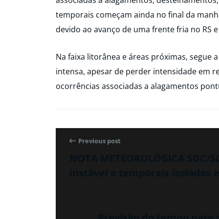
associadas a alagamentos, destelhamentos,
temporais começam ainda no final da manhã
devido ao avanço de uma frente fria no RS 
Na faixa litorânea e áreas próximas, segue
intensa, apesar de perder intensidade em rel
ocorrências associadas a alagamentos pont
Previous post
NOTA METEOROLÓGICA SDC/SC 
instável e temporais isolados 
Previsão do tempo para o