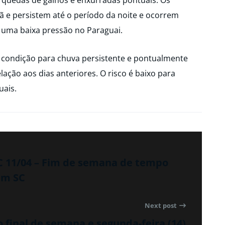
 quedas de galhos e enxurradas pontuais. Os
 e persistem até o período da noite e ocorrem
e uma baixa pressão no Paraguai.
 a condição para chuva persistente e pontualmente
ação aos dias anteriores. O risco é baixo para
uais.
11/04 – Fim de semana de tempo
em SC
Next post
 final de semana e segunda-feira (14)