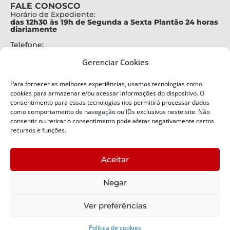
FALE CONOSCO
Horário de Expediente:
das 12h30 às 19h de Segunda a Sexta Plantão 24 horas
diariamente
Telefone:
+55 (48) 3664-7000
Gerenciar Cookies
Emergência:
199
Para fornecer as melhores experiências, usamos tecnologias como
Alertas Defesa Civil:
cookies para armazenar e/ou acessar informações do dispositivo. O
SMS 40199
consentimento para essas tecnologias nos permitirá processar dados
como comportamento de navegação ou IDs exclusivos neste site. Não
consentir ou retirar o consentimento pode afetar negativamente certos
ENDEREÇO
Defesa Civil do Estado de Santa Catarina
recursos e funções.
Av. Ivo Silveira, nº 2320
Bairro:
Aceitar
Capoeiras, Florianópolis, SC
CEP:
Negar
88085-001
Política de Privacidade
Ver preferências
Política de cookies