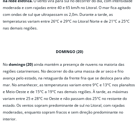
na rede elétrica.
O vento vira para sul no decorrer do dia, com intensidade
moderada e com rajadas entre 40 e 65 km/h no Litoral. O mar fica agitado
com ondas de sul que ultrapassam os 2,0m. Durante a tarde, as
temperaturas variam entre 26°C e 29°C no Litoral Norte e de 21°C a 25°C
nas demais regiões.
DOMINGO (20)
No
domingo (20)
ainda mantém a presença de nuvens na maioria das
regiões catarinenses. No decorrer do dia uma massa de ar seco e frio
avança pelo estado, na retaguarda da frente fria que se desloca para alto
mar. No amanhecer, as temperaturas variam entre 9°C e 13°C nos planaltos
e Meio-Oeste e de 15°C a 19°C nas demais regiões. À tarde, as máximas
variam entre 25 e 28°C no Oeste e não passam dos 25°C no restante do
estado. Os ventos sopram predominante de sul no Litoral, com rajadas
moderadas, enquanto sopram fracos e sem direção predominante no
interior.