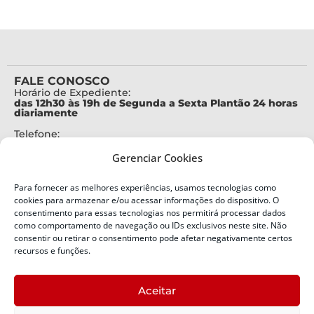
FALE CONOSCO
Horário de Expediente:
das 12h30 às 19h de Segunda a Sexta Plantão 24 horas
diariamente
Telefone:
+55 (48) 3664-7000
Gerenciar Cookies
Emergência:
199
Para fornecer as melhores experiências, usamos tecnologias como
Alertas Defesa Civil:
cookies para armazenar e/ou acessar informações do dispositivo. O
SMS 40199
consentimento para essas tecnologias nos permitirá processar dados
como comportamento de navegação ou IDs exclusivos neste site. Não
ENDEREÇO
consentir ou retirar o consentimento pode afetar negativamente certos
Defesa Civil do Estado de Santa Catarina
recursos e funções.
Av. Ivo Silveira, nº 2320
Bairro:
Aceitar
Capoeiras, Florianópolis, SC
CEP: