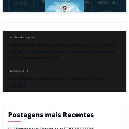
Previous post
Atualização: Atenção Meteorológica SDC/SC 21/05
09:30 – Temporais e chuva intensa entre quarta
(21) e quinta-feira (22)
Next post
Previsão do tempo para os próximos 5 dias
(22/05)
Postagens mais Recentes
Monitoramento Meteorológico DC/SC 08/08 00:00