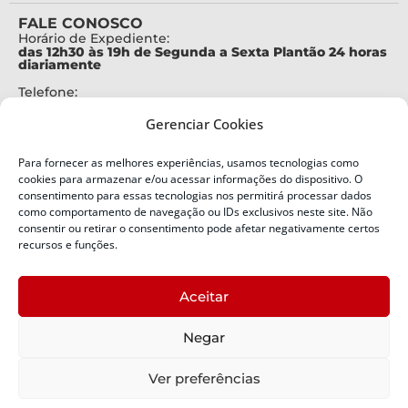
FALE CONOSCO
Horário de Expediente:
das 12h30 às 19h de Segunda a Sexta Plantão 24 horas
diariamente
Telefone:
+55 (48) 3664-7000
Gerenciar Cookies
Emergência:
199
Para fornecer as melhores experiências, usamos tecnologias como
Alertas Defesa Civil:
cookies para armazenar e/ou acessar informações do dispositivo. O
SMS 40199
consentimento para essas tecnologias nos permitirá processar dados
como comportamento de navegação ou IDs exclusivos neste site. Não
ENDEREÇO
consentir ou retirar o consentimento pode afetar negativamente certos
Defesa Civil do Estado de Santa Catarina
recursos e funções.
Av. Ivo Silveira, nº 2320
Bairro:
Aceitar
Capoeiras, Florianópolis, SC
CEP:
Negar
88085-001
Política de Privacidade
Ver preferências