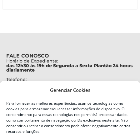
FALE CONOSCO
Horário de Expediente:
das 12h30 às 19h de Segunda a Sexta Plantão 24 horas
diariamente
Telefone:
+55 (48) 3664-7000
Gerenciar Cookies
Emergência:
199
Para fornecer as melhores experiências, usamos tecnologias como
Alertas Defesa Civil:
cookies para armazenar e/ou acessar informações do dispositivo. O
SMS 40199
consentimento para essas tecnologias nos permitirá processar dados
como comportamento de navegação ou IDs exclusivos neste site. Não
consentir ou retirar o consentimento pode afetar negativamente certos
ENDEREÇO
Defesa Civil do Estado de Santa Catarina
recursos e funções.
Av. Ivo Silveira, nº 2320