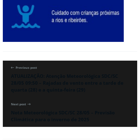
Previous post
ATUALIZAÇÃO: Atenção Meteorológica SDC/SC
28/05 09:50 – Rajadas de vento entre a tarde de
quarta (28) e a quinta-feira (29)
Next post
Nota Meteorológica SDC/SC 28/05 – Previsão
Climática para o inverno de 2025