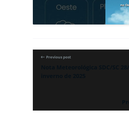
Previous post
Nota Meteorológica SDC/SC 28/0
inverno de 2025
Pr