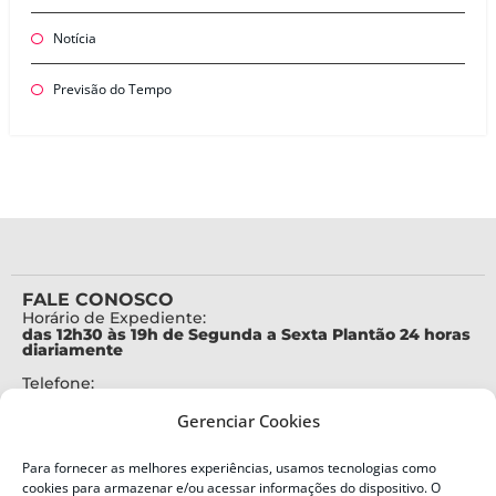
Notícia
Previsão do Tempo
FALE CONOSCO
Horário de Expediente:
das 12h30 às 19h de Segunda a Sexta Plantão 24 horas
diariamente
Telefone:
+55 (48) 3664-7000
Gerenciar Cookies
Emergência:
199
Para fornecer as melhores experiências, usamos tecnologias como
Alertas Defesa Civil:
cookies para armazenar e/ou acessar informações do dispositivo. O