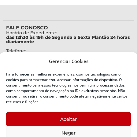
FALE CONOSCO
Horário de Expediente:
das 12h30 às 19h de Segunda a Sexta Plantão 24 horas
diariamente
Telefone:
+55 (48) 3664-7000
Gerenciar Cookies
Emergência:
199
Para fornecer as melhores experiências, usamos tecnologias como
Alertas Defesa Civil:
cookies para armazenar e/ou acessar informações do dispositivo. O
SMS 40199
consentimento para essas tecnologias nos permitirá processar dados
como comportamento de navegação ou IDs exclusivos neste site. Não
ENDEREÇO
consentir ou retirar o consentimento pode afetar negativamente certos
Defesa Civil do Estado de Santa Catarina
recursos e funções.
Av. Ivo Silveira, nº 2320
Bairro:
Aceitar
Capoeiras, Florianópolis, SC
CEP:
Negar
88085-001