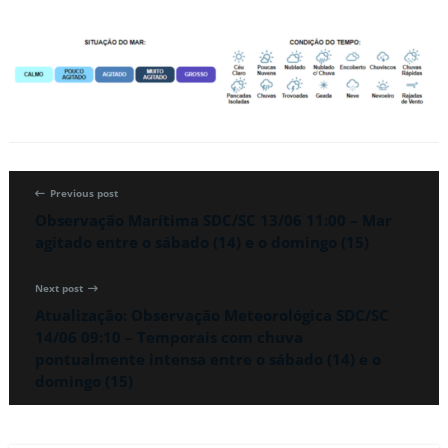
Previous post
Observação Marítima SDC/SC 13/06 11:00 – Mar
agitado entre o sábado (14) e o domingo (15)
Next post
Atualização: Observação Meteorológica SDC/SC
14/06 09:10 – Temporais com chuva
pontualmente intensa entre o sábado (14) e o
domingo (15)