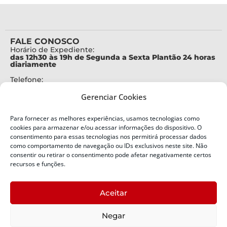
FALE CONOSCO
Horário de Expediente:
das 12h30 às 19h de Segunda a Sexta Plantão 24 horas
diariamente
Telefone:
+55 (48) 3664-7000
Gerenciar Cookies
Emergência:
199
Para fornecer as melhores experiências, usamos tecnologias como
Alertas Defesa Civil:
cookies para armazenar e/ou acessar informações do dispositivo. O
SMS 40199
consentimento para essas tecnologias nos permitirá processar dados
como comportamento de navegação ou IDs exclusivos neste site. Não
ENDEREÇO
consentir ou retirar o consentimento pode afetar negativamente certos
Defesa Civil do Estado de Santa Catarina
recursos e funções.
Av. Ivo Silveira, nº 2320
Bairro:
Aceitar
Capoeiras, Florianópolis, SC
CEP:
Negar
88085-001