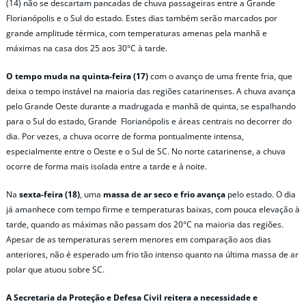
(14) não se descartam pancadas de chuva passageiras entre a Grande
Florianópolis e o Sul do estado. Estes dias também serão marcados por
grande amplitude térmica, com temperaturas amenas pela manhã e
máximas na casa dos 25 aos 30°C à tarde.
O tempo muda na quinta-feira (17)
com o avanço de uma frente fria, que
deixa o tempo instável na maioria das regiões catarinenses. A chuva avança
pelo Grande Oeste durante a madrugada e manhã de quinta, se espalhando
para o Sul do estado, Grande Florianópolis e áreas centrais no decorrer do
dia. Por vezes, a chuva ocorre de forma pontualmente intensa,
especialmente entre o Oeste e o Sul de SC. No norte catarinense, a chuva
ocorre de forma mais isolada entre a tarde e à noite.
Na
sexta-feira (18)
, uma
massa de ar seco e frio avança
pelo estado. O dia
já amanhece com tempo firme e temperaturas baixas, com pouca elevação à
tarde, quando as máximas não passam dos 20°C na maioria das regiões.
Apesar de as temperaturas serem menores em comparação aos dias
anteriores, não é esperado um frio tão intenso quanto na última massa de ar
polar que atuou sobre SC.
A Secretaria da Proteção e Defesa Civil reitera a necessidade e