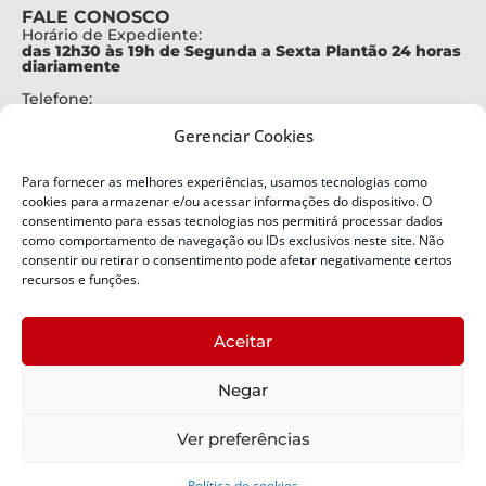
FALE CONOSCO
Horário de Expediente:
das 12h30 às 19h de Segunda a Sexta Plantão 24 horas
diariamente
Telefone:
+55 (48) 3664-7000
Gerenciar Cookies
Emergência:
199
Para fornecer as melhores experiências, usamos tecnologias como
Alertas Defesa Civil:
cookies para armazenar e/ou acessar informações do dispositivo. O
SMS 40199
consentimento para essas tecnologias nos permitirá processar dados
como comportamento de navegação ou IDs exclusivos neste site. Não
consentir ou retirar o consentimento pode afetar negativamente certos
ENDEREÇO
Defesa Civil do Estado de Santa Catarina
recursos e funções.
Av. Ivo Silveira, nº 2320
Bairro:
Aceitar
Capoeiras, Florianópolis, SC
CEP:
Negar
88085-001
Política de Privacidade
Ver preferências
Política de cookies