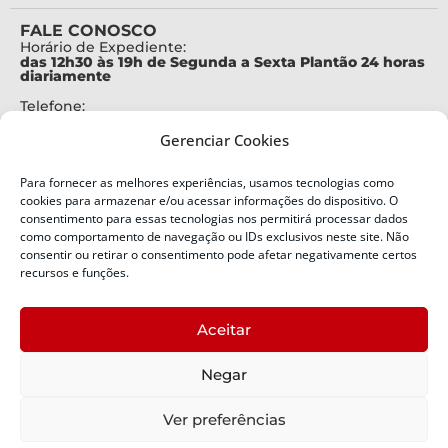
FALE CONOSCO
Horário de Expediente:
das 12h30 às 19h de Segunda a Sexta Plantão 24 horas
diariamente
Telefone:
+55 (48) 3664-7000
Gerenciar Cookies
Emergência:
199
Para fornecer as melhores experiências, usamos tecnologias como
Alertas Defesa Civil:
cookies para armazenar e/ou acessar informações do dispositivo. O
SMS 40199
consentimento para essas tecnologias nos permitirá processar dados
como comportamento de navegação ou IDs exclusivos neste site. Não
consentir ou retirar o consentimento pode afetar negativamente certos
ENDEREÇO
Defesa Civil do Estado de Santa Catarina
recursos e funções.
Av. Ivo Silveira, nº 2320
Bairro:
Aceitar
Capoeiras, Florianópolis, SC
CEP:
Negar
88085-001
Política de Privacidade
Ver preferências